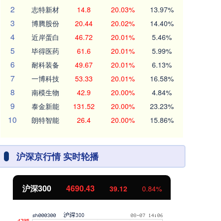
2
志特新材
14.8
20.03%
13.97%
3
博腾股份
20.44
20.02%
14.40%
4
近岸蛋白
46.72
20.01%
5.46%
5
毕得医药
61.6
20.01%
5.99%
6
耐科装备
49.67
20.01%
6.13%
7
一博科技
53.33
20.01%
16.58%
8
南模生物
42.9
20.00%
4.84%
9
泰金新能
131.52
20.00%
23.23%
10
朗特智能
26.4
20.00%
15.86%
沪深京行情 实时轮播
沪深300
4690.43
北
39.12
0.84%