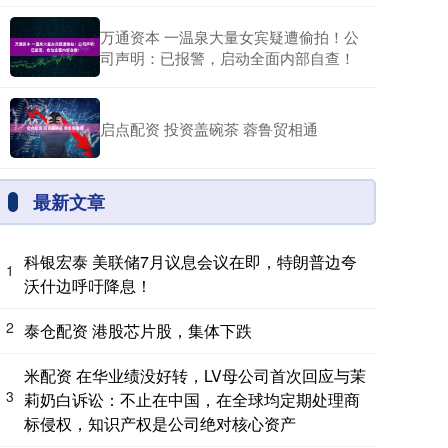
万通资本 一温泉大量女宾疑遭偷拍！公
司声明：已报警，启动全面内部自查！
启点配资 投资盖碗茶 蓉鲁贸相通
最新文章
科银宏泰 美联储7月议息会议在即，特朗普边夸
1
沃什边呼吁降息！
2
泰仓配资 港股芯片股，集体下跌
米配资 在华业绩没好转，LV母公司首次回应与茉
3
莉奶白诉讼：不止在中国，在全球均定期处理商
标侵权，知识产权是公司绝对核心资产