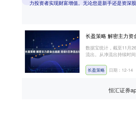
力投资者实现财富增值。无论您是新手还是资深
长盈策略 解密主力资金
数据宝统计，截至11月2
流出。从净流出持续时间来
长盈策略
日期：12-14
恒汇证券a
上证指数
3930.40
.40
1.82%
30.05
0.