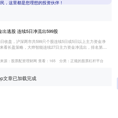
股民，这里都是您理想的投资伙伴！
出逃股 连续5日净流出599股
6日收盘，沪深两市共599只个股连续5日或5日以上主力资金净
看长盈策略，大烨智能连续27日主力资金净流出，排名第....
来源：股票配资理财网
查看：
165
分类：
正规的股票杠杆平台
pp文章已加载完成
深证成指
14300.53
77%
190.41
1.35%