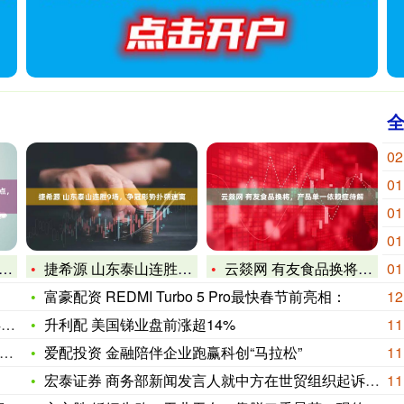
02
01
01
01
捷希源 山东泰山连胜9场，争冠形势扑朔迷离
云燚网 有友食品换将，产品单一依赖症待解
01
富豪配资 REDMI Turbo 5 Pro最快春节前亮相：
12
期
升利配 美国锑业盘前涨超14%
11
爱配投资 金融陪伴企业跑赢科创“马拉松”
11
宏泰证券 商务部新闻发言人就中方在世贸组织起诉印度信息通讯产
11