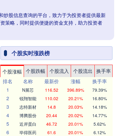
配资和炒股信息查询的平台，致力于为投资者提供最新
投资策略，同时提供便捷的资金支持，助力投资者
个股实时涨跌榜
个股跌幅
个股流入
个股流出
换手率
个股涨幅
排名
名称
最新价
涨幅
换手率
1
N展芯
116.52
396.89%
79.39%
2
锐翔智能
110.02
20.21%
16.80%
3
志特新材
14.8
20.03%
14.18%
4
博腾股份
20.44
20.02%
14.77%
5
近岸蛋白
46.72
20.01%
5.62%
6
毕得医药
61.6
20.01%
6.12%