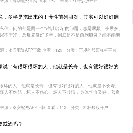
来源：辉华配资官网
查看：
67
分类：
杠杆炒股开户
之隐，多半是拖出来的！慢性前列腺炎，其实可以好好调
私信，问的都是同一个“难以启齿”的问题：总是尿频、夜尿多、
尿不干净，反反复复好多年，到底是不是前列腺炎？能不能彻
源：永旺配资APP下载
查看：
129
分类：
正规的股票杠杆平台
家说: “有很坏很坏的人，他就是长寿，也有很好很好的
很坏很坏的人，他就是长寿，也有很好很好的人，他就是不长寿。
坏人不纠结，坏人不伤心，坏人不共情，身体气血又好，善良
来源：秦安配资APP下载
查看：
113
分类：
杠杆炒股开户
要戒酒吗？