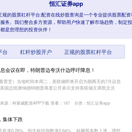
恒汇证券app
户,正规的股票杠杆平台:配资在线炒股查询是一个专业提供股票
资服务。我们整合多方资源，帮助用户快速了解市场趋势，制定
里都是您理想的投资伙伴！
平台
杠杆炒股开户
正规的股票杠杆平台
议息会议在即，特朗普边夸沃什边呼吁降息！
辑 黄君芝）当地时间本周二，美联储即将开启为期两天的7月议息
，美国总统唐纳德特朗普再度公开表示支持美联储主席凯文沃
来源：柯塞威配资APP下载
查看：
187
分类：
恒汇证券app
，集体下跌
开盘涨0.26%，恒生科技指数涨0.64%。 科网股多数上涨，理想