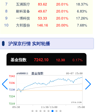
7
五洲医疗
83.62
20.01%
18.37%
8
耐科装备
49.67
20.01%
6.83%
9
一博科技
53.33
20.01%
17.26%
10
方邦股份
146.16
20.00%
7.68%
沪深京行情 实时轮播
基金指数
7242.10
国
12.30
0.17%