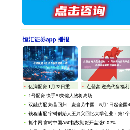
恒汇证券app 播报
亿润配资 1月22日重要资讯一览
点登富 逆光代售福利：11月高燃电竞赛事盘点，参与竞猜解锁观
1号配资 快手AI关键人物将离场
双融优配 奶昔回归！麦当劳中国：5月1日起全国44家餐厅长
钱程速配 宇树创始人王兴兴回忆大学创业：第1个机器人只用了2
抓牛网 富时中国A50指数期货开盘涨0.02%