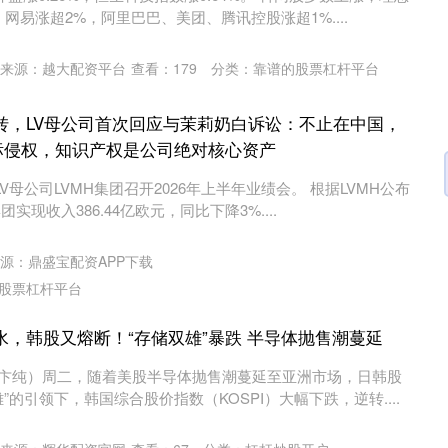
网易涨超2%，阿里巴巴、美团、腾讯控股涨超1%....
来源：越大配资平台
查看：
179
分类：
靠谱的股票杠杆平台
转，LV母公司首次回应与茉莉奶白诉讼：不止在中国，
标侵权，知识产权是公司绝对核心资产
V母公司LVMH集团召开2026年上半年业绩会。 根据LVMH公布
实现收入386.44亿欧元，同比下降3%....
创业板指
3563.12
1%
47.56
1.35%
源：鼎盛宝配资APP下载
股票杠杆平台
水，韩股又熔断！“存储双雄”暴跌 半导体抛售潮蔓延
辑 卞纯）周二，随着美股半导体抛售潮蔓延至亚洲市场，日韩股
”的引领下，韩国综合股价指数（KOSPI）大幅下跌，逆转....