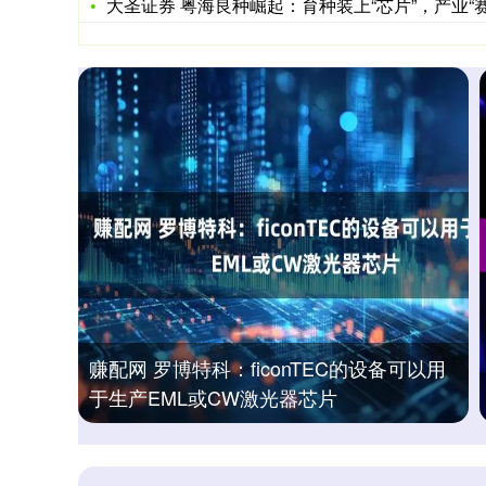
大圣证券 粤海良种崛起：育种装上“芯片”，产业“赛马”提
赚配网 罗博特科：ficonTEC的设备可以用
于生产EML或CW激光器芯片