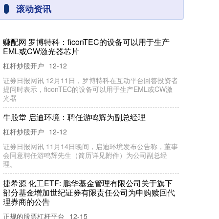
滚动资讯
赚配网 罗博特科：ficonTEC的设备可以用于生产
EML或CW激光器芯片
杠杆炒股开户
12-12
证券日报网讯 12月11日，罗博特科在互动平台回答投资者
提问时表示，ficonTEC的设备可以用于生产EML或CW激
光器
牛股堂 启迪环境：聘任游鸣辉为副总经理
杠杆炒股开户
12-12
证券日报网讯 11月14日晚间，启迪环境发布公告称，董事
会同意聘任游鸣辉先生（简历详见附件）为公司副总经
理。
捷希源 化工ETF: 鹏华基金管理有限公司关于旗下
部分基金增加世纪证券有限责任公司为申购赎回代
理券商的公告
正规的股票杠杆平台
12-15