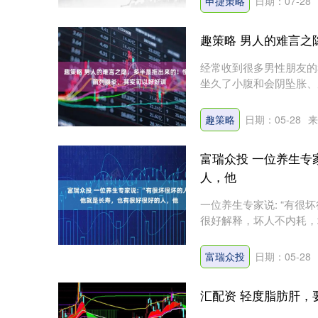
申捷策略
日期：07-28
趣策略 男人的难言
经常收到很多男性朋友的
坐久了小腹和会阴坠胀、
底养....
趣策略
日期：05-28
来
富瑞众投 一位养生专
人，他
一位养生专家说: “有
很好解释，坏人不内耗，
的人....
富瑞众投
日期：05-28
汇配资 轻度脂肪肝，