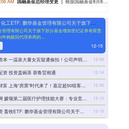
:06 AM
国融基金总经理变更
根据国融基金8月8日公告，总经理毛灵俊因个人原因离任，总经理职位暂由张圆辉代任。根据国融基金安排，该公司董事会选举韩光华拟任公司总经理，待韩光华完成相关程序后履职。
捷希源 化工ETF: 鹏华基金管理有限公司关于旗下部分基金增加世纪证券有限责任公司为申购赎回代理券商的公告
金管理有限公司关于旗下部分基金增加世纪证券有限责
申购赎回代理券商的....
12-15
 一温泉大量女宾疑遭偷拍！公司声明：已报警，启动全面内部自查！
12-09
配资 投资盖碗茶 蓉鲁贸相通
12-14
 上海“房票”时代来了！嘉定超50组客户，一天内带动销售额3亿多
12-05
 媛颂第二届医疗护理技能大赛：专业竞技，再续华章
12-10
ETF: 鹏华基金管理有限公司关于旗下部分基金增加世纪证券有限责任公司为申购赎回代理券商的公告
12-15