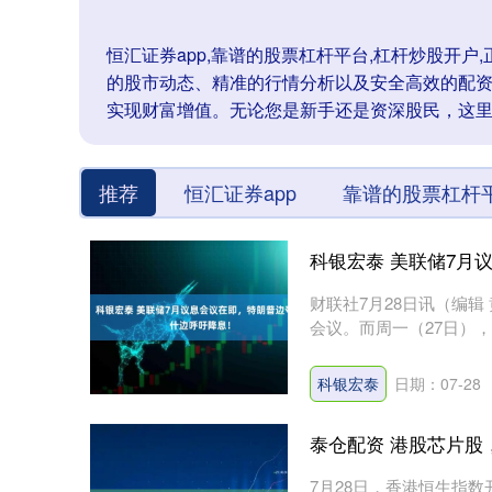
恒汇证券app,靠谱的股票杠杆平台,杠杆炒股开
的股市动态、精准的行情分析以及安全高效的配
实现财富增值。无论您是新手还是资深股民，这
推荐
恒汇证券app
靠谱的股票杠杆
科银宏泰 美联储7月
财联社7月28日讯（编
会议。而周一（27日）
什....
科银宏泰
日期：07-28
泰仓配资 港股芯片股
7月28日，香港恒生指数