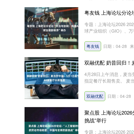
粤友钱 上海论坛分论
专题：上海论坛2026 
球产业组织（GIO）、万帮
粤友钱
日期：04-28
来
双融优配 奶昔回归！
4月28日上午消息，麦当
指定餐厅长期售卖。 麦当
双融优配
日期：04-28
聚点股 上海论坛20
挑战”举行
专题：上海论坛2026 