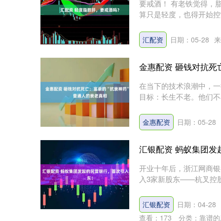
要戒酒！ 有老铁觉得，
算只是轻度，也得开始控
肝....
汇配资
日期：05-28
来
金惠配资 砸钱对抗死
在当下的技术浪潮中，一
目标：长生不老。他们不
衰老医疗....
金惠配资
日期：05-28
汇银配资 蚂蚁集团发
开业十年后，浙江网商银
入3家新股东——杭叉控
团....
汇银配资
日期：04-28
查看：
173
分类：
靠谱的