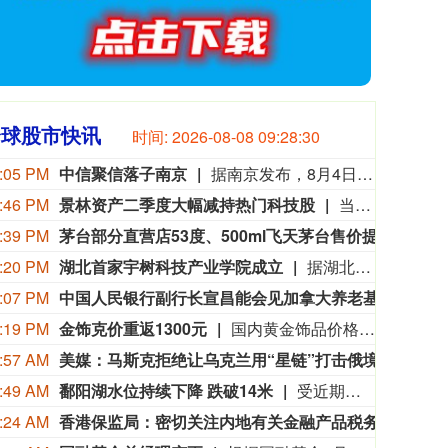
全球股市快讯
时间:
2026-08-08 09:28:32
:05 PM
中信聚信落子南京
据南京发布，8月4日，“南京聚信天晟股权投资合伙企业（有限合伙）”正式落地紫金山国际科创基金街区。基金规模10.01亿元，管理人为中信聚信（北京）资本管理有限公司，其向上穿透的实际控制人为中信集团，管理人整体管理规模超百亿元。该基金在2026紫金山创投大会上签约启动组建，将重点投向新一代信息技术、高端装备、新材料、新能源、生物医药及新消费等领域，为南京科创产业注入新的资本动能。
:46 PM
景林资产二季度大幅减持热门科技股
当地时间8月7日，知名千亿级私募景林资产披露2026年二季度末最新美股持仓（13F）。二季度，景林资产清仓英伟达、META等热门科技股，大幅减持英特尔、网易、谷歌等标的；景林资产在二季度末的美股持仓市值从38.8亿美元大幅下降至21.9亿美元，降幅达43%。在大幅收缩多只原有持仓的同时，景林资产也对部分半导体产业链公司进行了布局，包括近期业绩超预期的美国光模块制造商AAOI（应用光电）。
:39 PM
茅台部分直营店53度、500ml飞天茅台售价提至1753元/瓶
记者获
:20 PM
湖北首家宇树科技产业学院成立
据湖北日报，8月7日，湖北省首家宇树科技产业学院在长江工程职业技术学院成立。据悉，“宇树科技产业学院”由宇树科技股份有限公司与长江工程职业技术学院共建，实行“企业专家任院长、校内教授任执行副院长”双院长制管理架构，聚焦机器人调试、运维、技术支持等市场紧缺岗位，精准培育紧缺人才。
:07 PM
中国人民银行副行长宣昌能会见加拿大养老基金投资公司总裁兼首席执行官约翰·格雷厄姆
20
:19 PM
金饰克价重返1300元
国内黄金饰品价格对比显示，国内多家品牌足金饰品价格重返1300元，其中周生生足金饰品报1315元/克，周大福报价1308元/克，老庙黄金报价1310元/克。
:57 AM
美媒：马斯克拒绝让乌克兰用“星链”打击俄境内目标
美国
:49 AM
鄱阳湖水位持续下降 跌破14米
受近期持续高温天气影响，我国最大淡水湖鄱阳湖水位快速下降。截至8月8日8时，鄱阳湖标志性水文站星子站水位下降至13.97米，较昨日下降0.13米，鄱阳湖湖口站水位下降至13.84米，湖区两岸退水痕迹明显。（央视新闻）
:24 AM
香港保监局：密切关注内地有关金融产品税务安排
近期