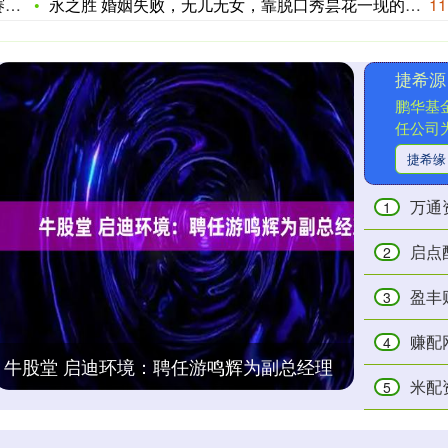
速
永之胜 婚姻失败，无儿无女，靠脱口秀昙花一现的李诞，如今越混
11
鹏华基
任公司为
捷希缘
万通资本
1
启点
2
盈丰财富
3
赚配网
4
牛股堂 启迪环境：聘任游鸣辉为副总经理
米配资 畜牧
5