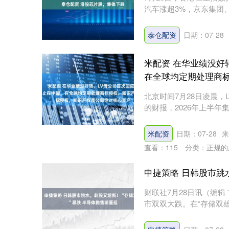
汽车涨超3%，京东集团、
泰仓配资
日期：07-28
米配资 在华业绩没好
在全球均定期处理商
北京时间7月28日凌晨，L
的财报，2026年上半年集团
北证50
1134.24
13
0.93%
11.37
1.0
米配资
日期：07-28
来
查看：
115
分类：
正规的
申捷策略 日韩股市跳
财联社7月28日讯（编
市双双大跌。在“存储双雄