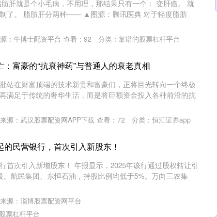
脂肪肝就是个小毛病，不用理，那结果只有一个： 变肝癌。 就
制了。 脂肪肝分两种—— ▲图源：腾讯医典 对于轻度脂肪
源：牛博士配资平台
查看：
92
分类：
靠谱的股票杠杆平台
亡：富豪的“抗衰神药”与普通人的衰老真相
批站在财富顶端的技术新贵和富豪们，正将目光转向一个终极
再满足于传统的奢华生活，而是将巨额资金投入各种前沿的抗
来源：武汉股票配资网APP下载
查看：
72
分类：
恒汇证券app
起的民营银行，首次引入新股东！
行首次引入新增股东！ 年报显示，2025年该行通过股权转让引
股、航民集团、东恒石油，持股比例均低于5%。万向三农集
来源：淄博股票配资网平台
股票杠杆平台