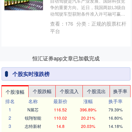
自动驾驶是汽车产业发展、国际科技竞
争的重要方向。近日，我国两款L3级自
动驾驶车型获附条件准入许可融可赢，
引发广泛讨论。 随着L3大幕拉开，产业
查看：
176
分类：
正规的股票杠杆
充满热情，社会充满....
平台
恒汇证券app文章已加载完成
个股实时涨跌榜
个股跌幅
个股流入
个股流出
换手率
个股涨幅
排名
名称
最新价
涨幅
换手率
1
N展芯
116.52
396.89%
79.39%
2
锐翔智能
110.02
20.21%
16.80%
3
志特新材
14.8
20.03%
14.18%