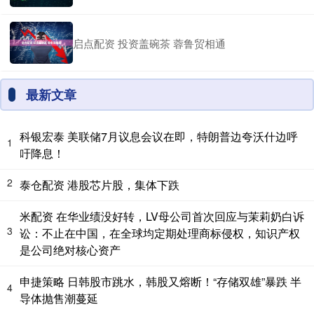
启点配资 投资盖碗茶 蓉鲁贸相通
最新文章
科银宏泰 美联储7月议息会议在即，特朗普边夸沃什边呼
1
吁降息！
2
泰仓配资 港股芯片股，集体下跌
米配资 在华业绩没好转，LV母公司首次回应与茉莉奶白诉
3
讼：不止在中国，在全球均定期处理商标侵权，知识产权
是公司绝对核心资产
申捷策略 日韩股市跳水，韩股又熔断！“存储双雄”暴跌 半
4
导体抛售潮蔓延